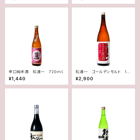
辛口純米酒 松浦一 720ｍｌ
松浦一 ゴールデンモルト 18
00ｍｌ
¥1,440
¥2,900