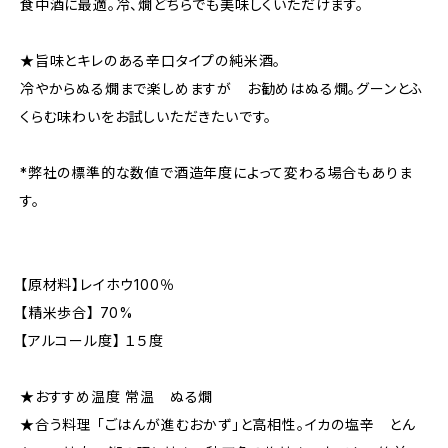
食中酒に最適。冷、燗どちらでも美味しくいただけます。
★旨味とキレのある辛口タイプの純米酒。
冷やからぬる燗まで楽しめますが お勧めはぬる燗。グーンとふ
くらむ味わいをお試しいただきたいです。
*弊社の標準的な数値で酒造年度によって変わる場合もありま
す。
【原材料】レイホウ100％
【精米歩合】 70%
【アルコール度】 １５度
★おすすめ温度 常温 ぬる燗
★合う料理 「ごはんが進むおかず」と高相性。イカの塩辛 とん